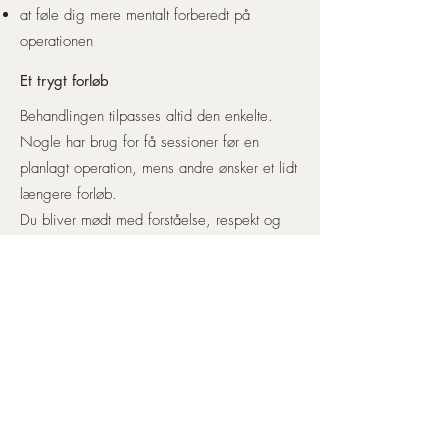
at føle dig mere mentalt forberedt på
operationen
Et trygt forløb
Behandlingen tilpasses altid den enkelte.
Nogle har brug for få sessioner før en
planlagt operation, mens andre ønsker et lidt
længere forløb.
Du bliver mødt med forståelse, respekt og
fokus på at skabe ro og tryghed i hele
processen.
Få hjælp til din operationsskræk
Du behøver ikke stå alene med din frygt.
Med den rette støtte kan du møde
operationen med større ro og mere tryghed.