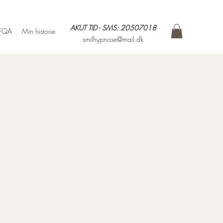
AKUT TID - SMS: 20507018
FQA
Min historie
smilhypnose@mail.dk