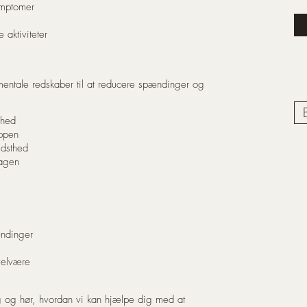
ymptomer
aktiviteter
entale redskaber til at reducere spændinger og
vhed
oppen
dsthed
dagen
ndinger
velvære
g og hør, hvordan vi kan hjælpe dig med at