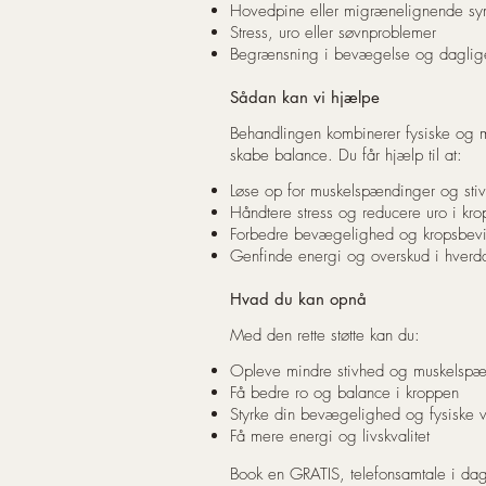
Hovedpine eller migrænelignende s
Stress, uro eller søvnproblemer
Begrænsning i bevægelse og daglige 
Sådan kan vi hjælpe
Behandlingen kombinerer fysiske og m
skabe balance. Du får hjælp til at:
Løse op for muskelspændinger og sti
Håndtere stress og reducere uro i kr
Forbedre bevægelighed og kropsbevi
Genfinde energi og overskud i hver
Hvad du kan opnå
Med den rette støtte kan du:
Opleve mindre stivhed og muskelspæ
Få bedre ro og balance i kroppen
Styrke din bevægelighed og fysiske 
Få mere energi og livskvalitet
Book en GRATIS, telefonsamtale i da