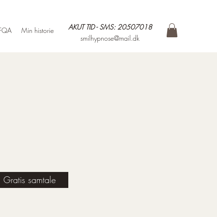
AKUT TID - SMS: 20507018
FQA
Min historie
smilhypnose@mail.dk
Gratis samtale