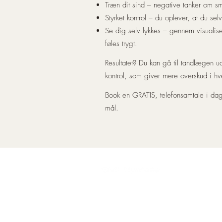
Træn dit sind – negative tanker om sm
Styrket kontrol – du oplever, at du sel
Se dig selv lykkes – gennem visualis
føles trygt.
Resultatet? Du kan gå til tandlægen 
kontrol, som giver mere overskud i h
Book en GRATIS, telefonsamtale i dag
mål.
M