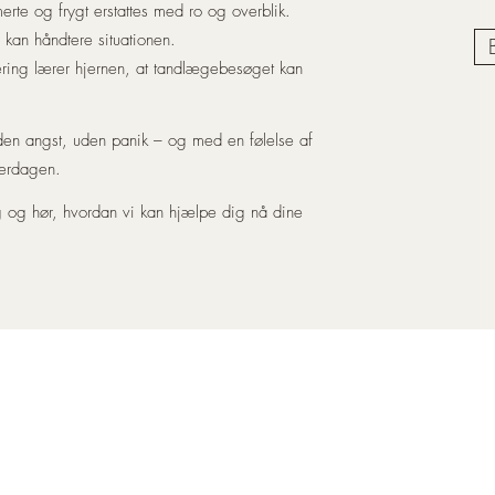
erte og frygt erstattes med ro og overblik.
v kan håndtere situationen.
ering lærer hjernen, at tandlægebesøget kan
uden angst, uden panik – og med en følelse af
verdagen.
 og hør, hvordan vi kan hjælpe dig nå dine
ail:
smilhypnose@mail.dk
Tlf: 20507018 Adresse: Blegdamsvej 11
© Smilhypnose