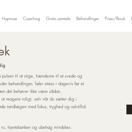
Hypnose
Coaching
Gratis samtale
Behandlinger
Priser/Book
æk
dig
pulsen til at stige, hænderne til at svede og
yder behandlinger, føler stress i dagevis før et
Men det behøver ikke være sådan.
at reagere roligt, selv når du sætter dig i
 møde tandlægen med fokus, tryghed og selvtillid.
l ro, hjertebanken og ubehag mindskes.